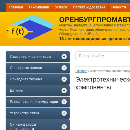
Главная
О компании
Услуги
Оплата и доставка
Новости
ОРЕНБУРГПРОМАВ
Монтаж, наладка, обслуживание систем 
учета. Комплектация оборудования теплоп
Оборудование КИП и А
16 лет инновационных предложе
Измерители-регуляторы
Сенсорные панели
Главная
 / Электротехническое обор
Электротехническ
Приводная техника
компоненты
Датчики
Блоки питания и коммутации
Устройство связи
Сигнализаторы
загазованости