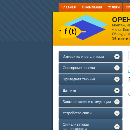
Главная
О компании
Услуги
Оп
ОРЕ
Монтаж, н
учета. Ко
Оборудова
16 лет 
Измерители-регуляторы
Сенсорные панели
Г
Приводная техника
Датчики
Блоки питания и коммутации
Устройство связи
Сигнализаторы
загазованости